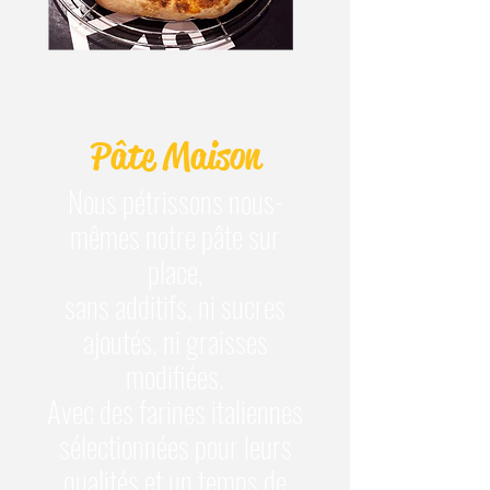
Pâte Maison
Nous pétrissons nous-
mêmes notre pâte sur
place,
sans additifs,
ni sucres
ajoutés, ni graisses
modifiées.
Avec des farines italiennes
sélectionnées pour leurs
qualités et un temps de